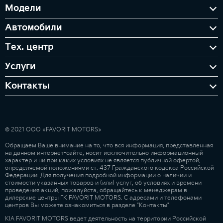
Модели
Автомобили
Тех. центр
Услуги
Контакты
© 2021 ООО «FAVORIT MOTORS»
Обращаем Ваше внимание на то, что вся информация, представленная
на данном интернет-сайте, носит исключительно информационный
характер и ни при каких условиях не является публичной офертой,
определяемой положениями ст. 437 Гражданского кодекса Российской
Федерации. Для получения подробной информации о наличии и
стоимости указанных товаров и (или) услуг, об условиях и времени
проведения акций, пожалуйста, обращайтесь к менеджерам в
дилерские центры ГК FAVORIT MOTORS. С адресами и телефонами
центров Вы можете ознакомиться в разделе "Контакты"
KIA FAVORIT MOTORS ведет деятельность на территории Российской