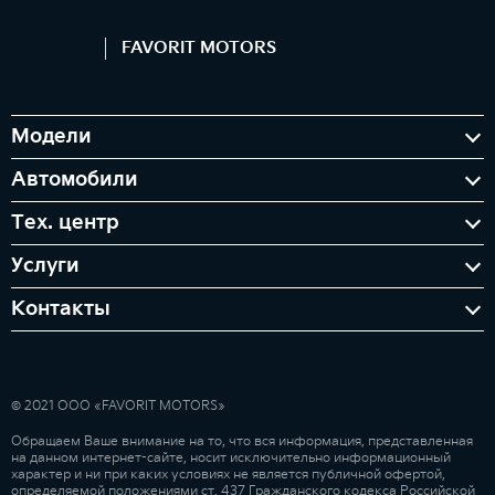
FAVORIT MOTORS
Модели
Автомобили
Тех. центр
Услуги
Контакты
© 2021 ООО «FAVORIT MOTORS»
Обращаем Ваше внимание на то, что вся информация, представленная
на данном интернет-сайте, носит исключительно информационный
характер и ни при каких условиях не является публичной офертой,
определяемой положениями ст. 437 Гражданского кодекса Российской