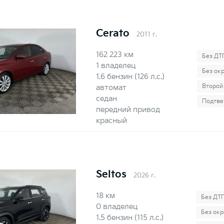
Cerato
2011 г.
162 223 км
Без ДТ
1 владелец
Без ок
1.6 бензин (126 л.с.)
Второй
автомат
седан
Подтве
передний привод
красный
Seltos
2026 г.
18 км
Без ДТ
0 владелец
Без окр
1.5 бензин (115 л.с.)