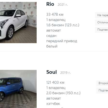
Rio
2021 г.
33 478 км
На гар
1 владелец
Отличн
1.6 бензин (123 л.с.)
Подтве
автомат
седан
передний привод
белый
Soul
2019 г.
121 403 км
Второ
1 владелец
Подтв
2.0 бензин (150 л.с.)
автомат
хэтчбек