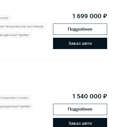
1 699 000 ₽
антии
ое техническое состояние
Подробнее
ржденный пробег
Заказ авто
1 540 000 ₽
й комплект колес
ержденный пробег
Подробнее
Заказ авто