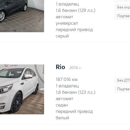
1 владелец
Без ок
1.6 бензин (129 л.с.)
Подтве
автомат
универсал
передний привод
серый
Rio
2016 г.
187 016 км
Без ДТ
1 владелец
Подтве
1.6 бензин (123 л.с.)
автомат
седан
передний привод
белый