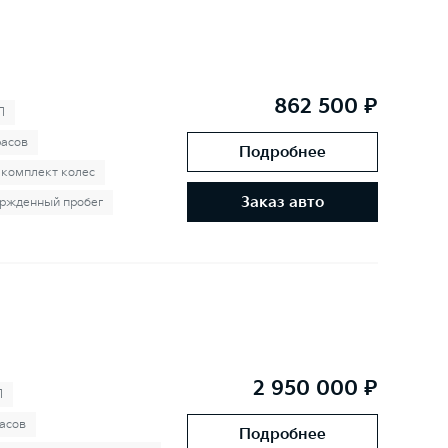
862 500 ₽
П
расов
Подробнее
 комплект колес
Заказ авто
ржденный пробег
2 950 000 ₽
П
асов
Подробнее