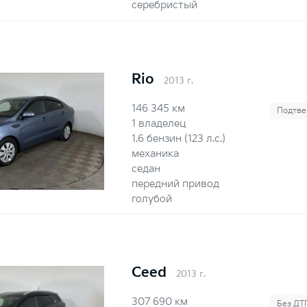
серебристый
Rio
2013 г.
146 345 км
Подтве
1 владелец
1.6 бензин (123 л.с.)
механика
седан
передний привод
голубой
Ceed
2013 г.
307 690 км
Без ДТ