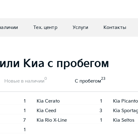
наличии
Тех. центр
Услуги
Контакты
или Киа с пробегом
0
23
Новые в наличии
С пробегом
1
Kia Cerato
1
Kia Picanto
1
Kia Ceed
3
Kia Sporta
7
Kia Rio X-Line
1
Kia Seltos
1