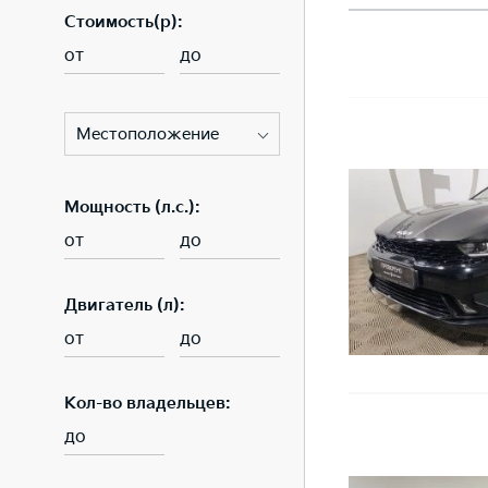
Стоимость(p):
от
до
Местоположение
Мощность (л.с.):
от
до
Двигатель (л):
от
до
Кол-во владельцев:
до