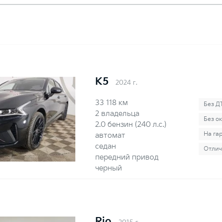
K5
2024 г.
33 118 км
Без Д
2 владельца
Без о
2.0 бензин (240 л.с.)
На га
автомат
седан
Отлич
передний привод
черный
Rio