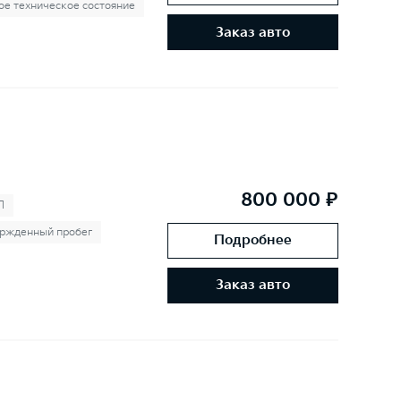
е техническое состояние
Заказ авто
800 000 ₽
П
ржденный пробег
Подробнее
Заказ авто