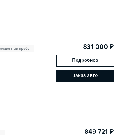
831 000 ₽
ржденный пробег
Подробнее
Заказ авто
849 721 ₽
П