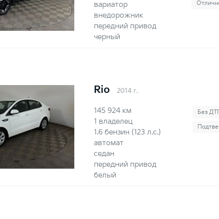
Отлично
вариатор
внедорожник
передний привод
черный
Rio
2014 г.
145 924 км
Без ДТ
1 владелец
Подтве
1.6 бензин (123 л.с.)
автомат
седан
передний привод
белый