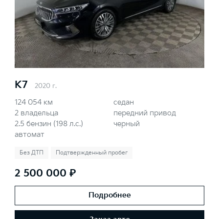
K7
2020 г.
124 054 км
седан
2 владельца
передний привод
2.5 бензин (198 л.с.)
черный
автомат
Без ДТП
Подтвержденный пробег
2 500 000 ₽
Подробнее