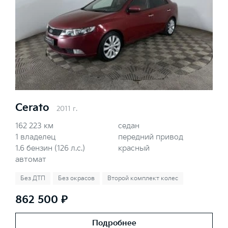
Cerato
2011 г.
162 223 км
седан
1 владелец
передний привод
1.6 бензин (126 л.с.)
красный
автомат
Без ДТП
Без окрасов
Второй комплект колес
862 500 ₽
Подробнее