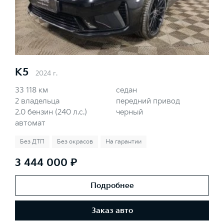
K5
2024 г.
33 118 км
седан
2 владельца
передний привод
2.0 бензин (240 л.с.)
черный
автомат
Без ДТП
Без окрасов
На гарантии
3 444 000 ₽
Подробнее
Заказ авто