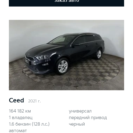
Заказ авто
Ceed
2021 г.
164 182 км
универсал
1 владелец
передний привод
1.6 бензин (128 л.с.)
черный
автомат