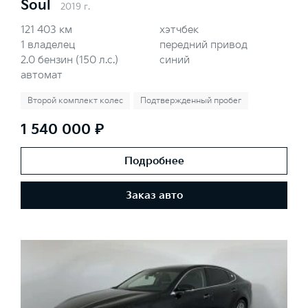
Soul
2019 г.
121 403 км
хэтчбек
1 владелец
передний привод
2.0 бензин (150 л.с.)
синий
автомат
Второй комплект колес
Подтвержденный пробег
1 540 000 ₽
Подробнее
Заказ авто