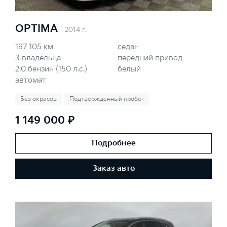
OPTIMA
2014 г.
197 105 км
седан
3 владельца
передний привод
2.0 бензин (150 л.с.)
белый
автомат
Без окрасов
Подтвержденный пробег
1 149 000 ₽
Подробнее
Заказ авто