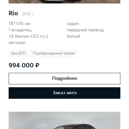
Rio
2016 г.
187 016 км
седан
1 владелец
передний привод
1.6 бензин (123 л.с.)
белый
автомат
Без ДТП
Подтвержденный пробег
994 000 ₽
Подробнее
Заказ авто