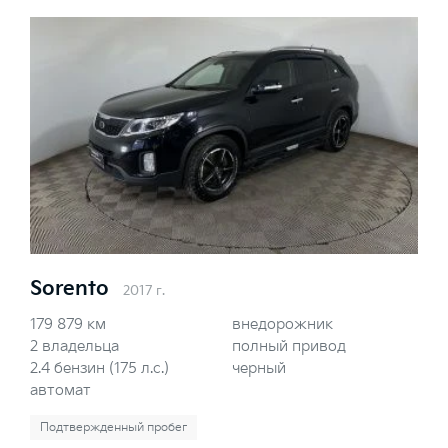
Sorento
2017 г.
179 879 км
внедорожник
2 владельца
полный привод
2.4 бензин (175 л.с.)
черный
автомат
Подтвержденный пробег