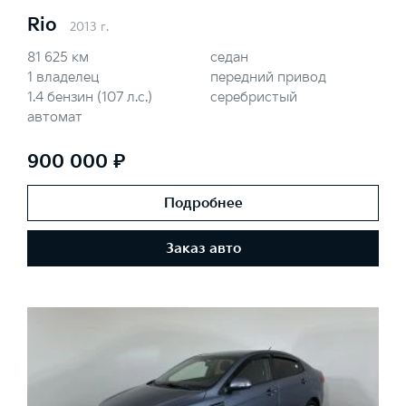
Rio
2013 г.
81 625 км
седан
1 владелец
передний привод
1.4 бензин (107 л.с.)
серебристый
автомат
900 000 ₽
Подробнее
Заказ авто