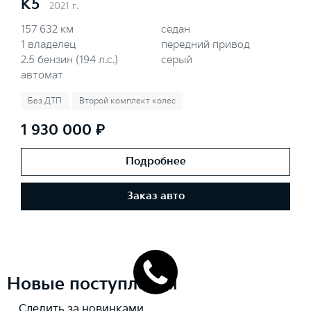
K5
2021 г.
157 632 км
седан
1 владелец
передний привод
2.5 бензин (194 л.с.)
серый
автомат
Без ДТП
Второй комплект колес
1 930 000 ₽
Подробнее
Заказ авто
Новые поступления
Следить за новинками