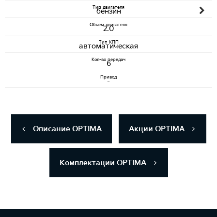
Тип двигателя
бензин
Объем двигателя
2.0
Тип КПП
автоматическая
Кол-во передач
6
Привод
-
Описание OPTIMA
Акции OPTIMA
Комплектации OPTIMA