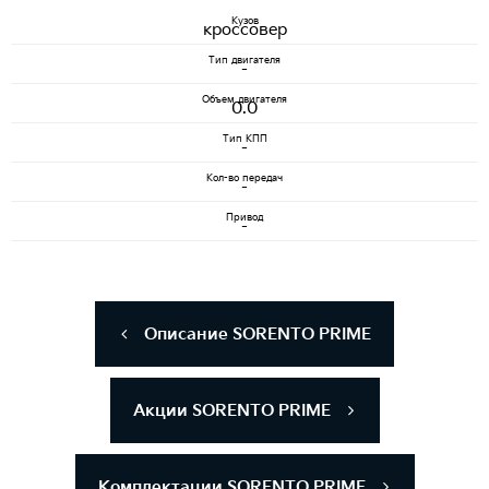
Кузов
кроссовер
Тип двигателя
-
Объем двигателя
0.0
Тип КПП
-
Кол-во передач
-
Привод
-
Описание SORENTO PRIME
Акции SORENTO PRIME
Комплектации SORENTO PRIME