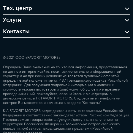
Тех. центр
Услуги
Контакты
© 2021 ООО «FAVORIT MOTORS»
Обращаем Ваше внимание на то, что вся информация, представленная
на данном интернет-сайте, носит исключительно информационный
характер и ни при каких условиях не является публичной офертой,
определяемой положениями ст. 437 Гражданского кодекса Российской
Федерации. Для получения подробной информации о наличии и
стоимости указанных товаров и (или) услуг, об условиях и времени
проведения акций, пожалуйста, обращайтесь к менеджерам в
дилерские центры ГК FAVORIT MOTORS. С адресами и телефонами
центров Вы можете ознакомиться в разделе "Контакты"
KIA FAVORIT MOTORS ведет деятельность на территории Российской
Федерации в соответствии с законодательством Российской Федерации.
Предлагаемые товары работы /услуги /доступны к получению на
территории Российской Федерации. Мониторинг потребительского
поведения субъектов находящимися за пределами Российской