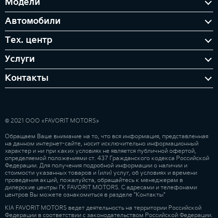
Модели
Автомобили
Тех. центр
Услуги
Контакты
© 2021 ООО «FAVORIT MOTORS»
Обращаем Ваше внимание на то, что вся информация, представленная
на данном интернет-сайте, носит исключительно информационный
характер и ни при каких условиях не является публичной офертой,
определяемой положениями ст. 437 Гражданского кодекса Российской
Федерации. Для получения подробной информации о наличии и
стоимости указанных товаров и (или) услуг, об условиях и времени
проведения акций, пожалуйста, обращайтесь к менеджерам в
дилерские центры ГК FAVORIT MOTORS. С адресами и телефонами
центров Вы можете ознакомиться в разделе "Контакты"
KIA FAVORIT MOTORS ведет деятельность на территории Российской
Федерации в соответствии с законодательством Российской Федерации.