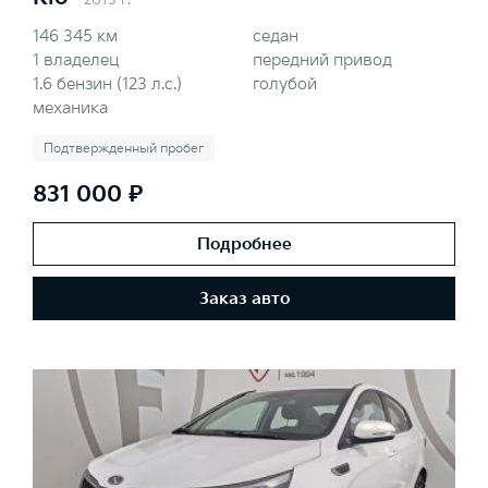
2013 г.
146 345 км
седан
1 владелец
передний привод
1.6 бензин (123 л.с.)
голубой
механика
Подтвержденный пробег
831 000 ₽
Подробнее
Заказ авто