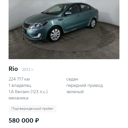
Rio
2012 г.
224 717 км
седан
1 владелец
передний привод
1.6 бензин (123 л.с.)
зеленый
механика
Подтвержденный пробег
580 000 ₽