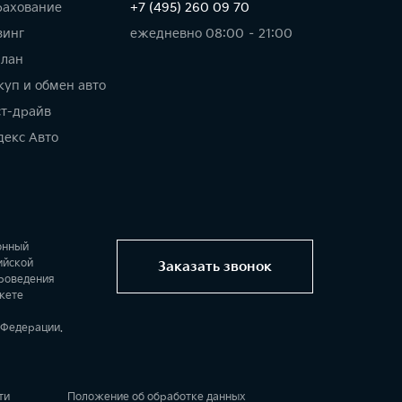
рахование
+7 (495) 260 09 70
зинг
ежедневно 08:00 – 21:00
план
куп и обмен авто
ст-драйв
декс Авто
онный
ийской
Заказать звонок
проведения
жете
 Федерации.
ти
Положение об обработке данных