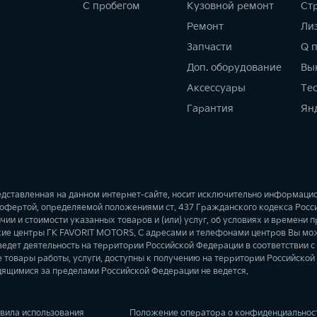
С пробегом
Кузовной ремонт
Ст
Ремонт
Ли
Запчасти
Q 
Доп. оборудование
Вы
Аксессуары
Те
Гарантия
Ян
едставленная на данном интернет-сайте, носит исключительно информаци
й офертой, определяемой положениями ст. 437 Гражданского кодекса Росс
и и стоимости указанных товаров и (или) услуг, об условиях и времени 
кие центры ГК FAVORIT MOTORS. С адресами и телефонами центров Вы мо
едет деятельность на территории Российской Федерации в соответствии с
товары работы, услуги, доступны к получению на территории Российской
дящимися за пределами Российской Федерации не ведется.
вила использования
Положение оператора о конфиденциальнос