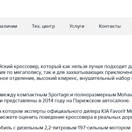
наличии
Тех. центр
Услуги
Контакты
рейский кроссовер, который как нельзя лучше подходит 
ия по мегаполису, так и для захватывающих приключен
е отделение, высокий клиренс, внушительный набор си
т между компактным Sportage и полноразмерным Mohave
ли представлены в 2014 году на Парижском автосалоне.
в котором эксперты официального дилера KIA Favorit M
 сможете оценить поведение кроссовера в реальных до
обиль с дизельным 2,2-литровым 197-сильным мотором