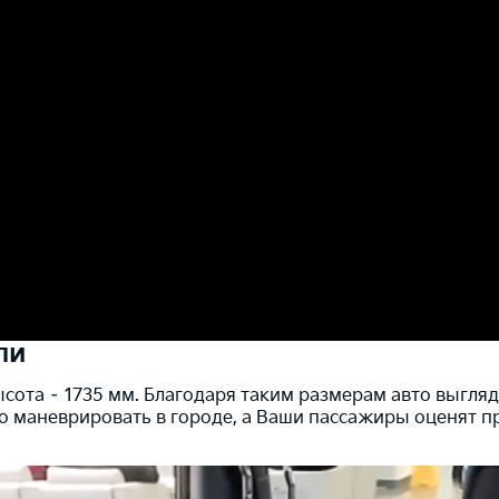
ли
ысота – 1735 мм. Благодаря таким размерам авто выгляд
маневрировать в городе, а Ваши пассажиры оценят пр