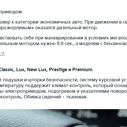
 приводом.
овер к категории экономичных авто. При движении в см
 «прожорливым» оказался дизельный мотор.
ствовать себя при маневрировании в условиях мегапол
зельным мотором нужно 9,9 сек., а моделям с бензиновой
 →
Classic, Lux, New Lux, Prestige и Рremium
.
 подушки и шторки безопасности, систему курсовой у
мпературу поддержит климат-контроль, который оснащ
 электроприводом, подогревом и указателями поворо
контроль. Обивка сидений – тканевая.