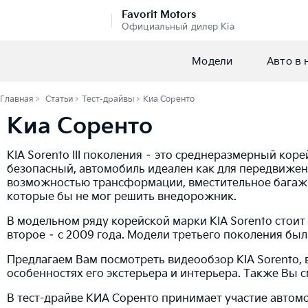
Favorit Motors
Официальный дилер Kia
Модели
Авто в 
Главная
Статьи
Тест-драйвы
Киа Соренто
Киа Соренто
KIA Sorento III поколения – это среднеразмерный ко
безопасный, автомобиль идеален как для передвижен
возможностью трансформации, вместительное багажно
которые бы не мог решить внедорожник.
В модельном ряду корейской марки KIA Sorento стои
второе – с 2009 года. Модели третьего поколения бы
Предлагаем Вам посмотреть видеообзор KIA Sorento, 
особенностях его экстерьера и интерьера. Также Вы
В тест-драйве КИА Соренто принимает участие автом