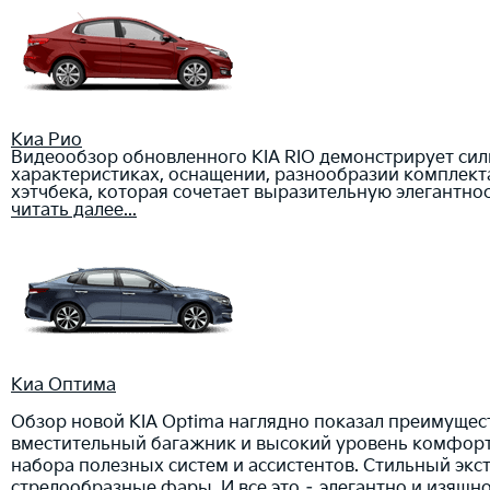
Киа Рио
Видеообзор обновленного KIA RIO демонстрирует силь
характеристиках, оснащении, разнообразии комплект
хэтчбека, которая сочетает выразительную элегантно
читать далее...
Киа Оптима
Обзор новой KIA Optima наглядно показал преимущес
вместительный багажник и высокий уровень комфорта
набора полезных систем и ассистентов. Стильный экс
стрелообразные фары. И все это – элегантно и изящно