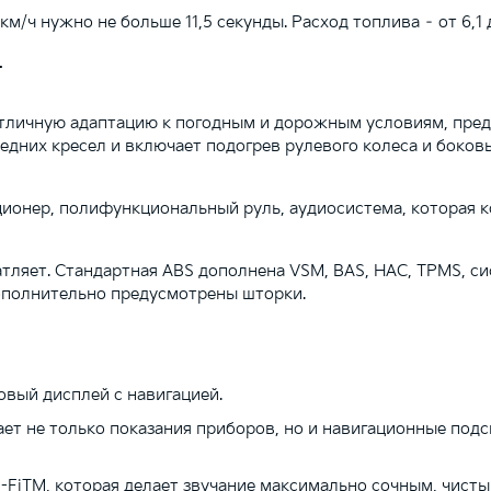
м/ч нужно не больше 11,5 секунды. Расход топлива – от 6,1 д
t
тличную адаптацию к погодным и дорожным условиям, пред
едних кресел и включает подогрев рулевого колеса и боков
ионер, полифункциональный руль, аудиосистема, которая к
тляет. Стандартная ABS дополнена VSM, BAS, HAC, TPMS, с
ополнительно предусмотрены шторки.
вый дисплей с навигацией.
жает не только показания приборов, но и навигационные по
i-FiTM, которая делает звучание максимально сочным, чист