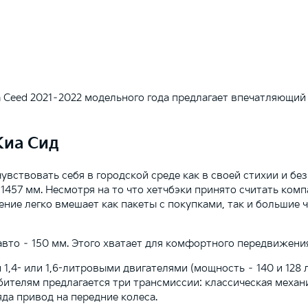
a Ceed 2021–2022 модельного года предлагает впечатляющи
Киа Сид
ствовать себя в городской среде как в своей стихии и без 
 1457 мм. Несмотря на то что хетчбэки принято считать ко
ние легко вмешает как пакеты с покупками, так и большие
вто – 150 мм. Этого хватает для комфортного передвижения
4- или 1,6-литровыми двигателями (мощность – 140 и 128 л
ителям предлагается три трансмиссии: классическая механи
яда привод на передние колеса.