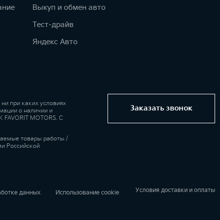
ание
Выкуп и обмен авто
Тест-драйв
Яндекс Авто
ни при каких условиях
Заказать звонок
мации о наличии и
 ГК FAVORIT MOTORS. С
гаемые товары работы /
ми Российской
Условия доставки и оплаты
аботке данных
Использование cookie