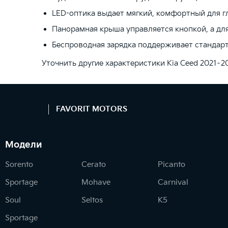
LED-оптика выдает мягкий, комфортный для гл
Панорамная крыша управляется кнопкой, а для
Беспроводная зарядка поддерживает стандарт
Уточнить другие характеристики Kia Ceed 2021–
FAVORIT MOTORS
Модели
Sorento
Cerato
Picanto
Sportage
Mohave
Carnival
Soul
Seltos
K5
Sportage