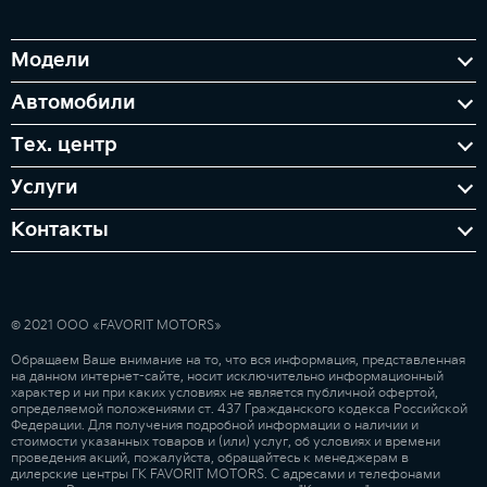
Модели
Автомобили
Тех. центр
Услуги
Контакты
© 2021 ООО «FAVORIT MOTORS»
Обращаем Ваше внимание на то, что вся информация, представленная
на данном интернет-сайте, носит исключительно информационный
характер и ни при каких условиях не является публичной офертой,
определяемой положениями ст. 437 Гражданского кодекса Российской
Федерации. Для получения подробной информации о наличии и
стоимости указанных товаров и (или) услуг, об условиях и времени
проведения акций, пожалуйста, обращайтесь к менеджерам в
дилерские центры ГК FAVORIT MOTORS. С адресами и телефонами