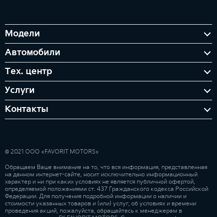
Модели
Автомобили
Тех. центр
Услуги
Контакты
© 2021 ООО «FAVORIT MOTORS»
Обращаем Ваше внимание на то, что вся информация, представленная
на данном интернет-сайте, носит исключительно информационный
характер и ни при каких условиях не является публичной офертой,
определяемой положениями ст. 437 Гражданского кодекса Российской
Федерации. Для получения подробной информации о наличии и
стоимости указанных товаров и (или) услуг, об условиях и времени
проведения акций, пожалуйста, обращайтесь к менеджерам в