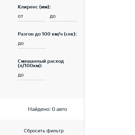
Клиренс (мм):
от
до
Разгон до 100 км/ч (сек):
до
Смешанный расход
(л/100км):
до
Найдено:
0
авто
Сбросить фильтр