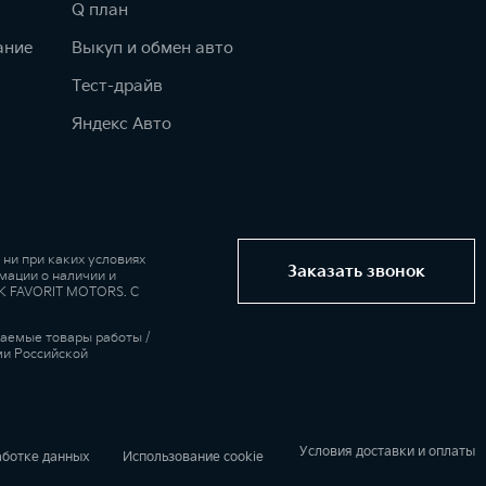
Q план
ание
Выкуп и обмен авто
Тест-драйв
Яндекс Авто
ни при каких условиях
Заказать звонок
мации о наличии и
 ГК FAVORIT MOTORS. С
гаемые товары работы /
ми Российской
Условия доставки и оплаты
аботке данных
Использование cookie